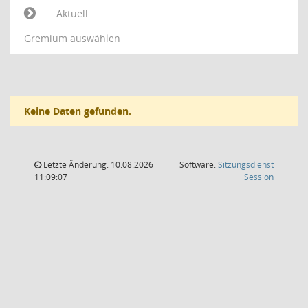
Aktuell
Gremium auswählen
Keine Daten gefunden.
Letzte Änderung: 10.08.2026
Software:
Sitzungsdienst
(Wird in
11:09:07
Session