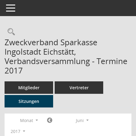
Toggle navigation
Rechercheauswahl
Zweckverband Sparkasse
Ingolstadt Eichstätt,
Verbandsversammlung - Termine
2017
Mitglieder
Vertreter
Sitzungen
Monat
Juni
2017