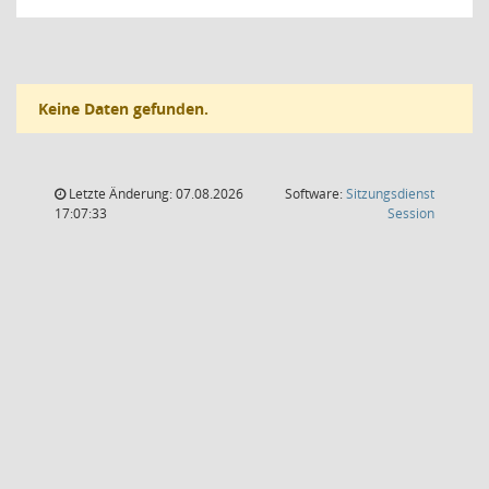
Keine Daten gefunden.
Letzte Änderung: 07.08.2026
Software:
Sitzungsdienst
(Wird in
17:07:33
Session