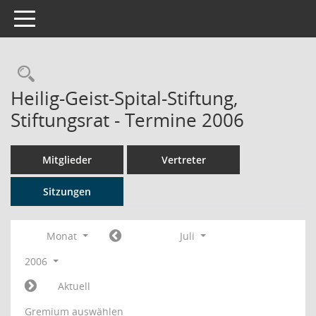
Toggle navigation
Rechercheauswahl
Heilig-Geist-Spital-Stiftung,
Stiftungsrat - Termine 2006
Mitglieder
Vertreter
Sitzungen
Monat
Juli
2006
Aktuell
Gremium auswählen