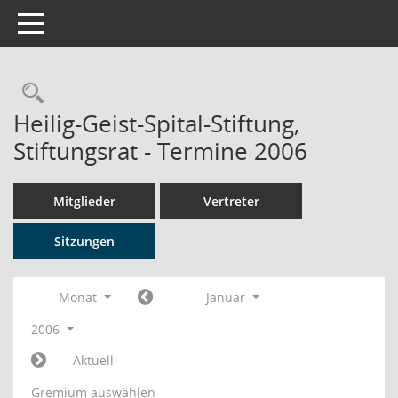
Toggle navigation
Rechercheauswahl
Heilig-Geist-Spital-Stiftung,
Stiftungsrat - Termine 2006
Mitglieder
Vertreter
Sitzungen
Monat
Januar
2006
Aktuell
Gremium auswählen