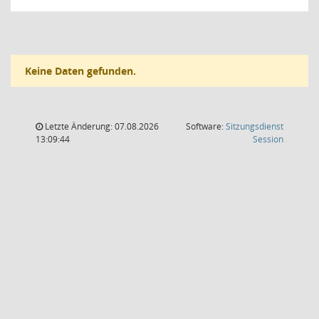
Keine Daten gefunden.
Letzte Änderung: 07.08.2026
Software:
Sitzungsdienst
(Wird in
13:09:44
Session