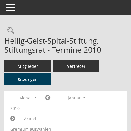
Toggle navigation
Rechercheauswahl
Heilig-Geist-Spital-Stiftung,
Stiftungsrat - Termine 2010
Mitglieder
Vertreter
Sitzungen
Monat
Januar
2010
Aktuell
Gremium auswählen