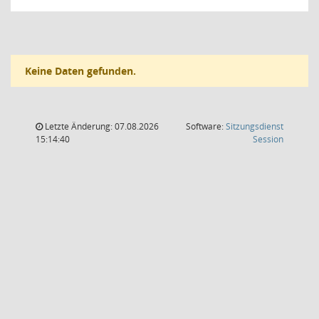
Keine Daten gefunden.
Letzte Änderung: 07.08.2026
Software:
Sitzungsdienst
(Wird in
15:14:40
Session