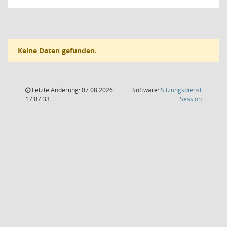
Keine Daten gefunden.
Letzte Änderung: 07.08.2026
Software:
Sitzungsdienst
(Wird in
17:07:33
Session