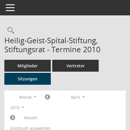
Toggle navigation
Rechercheauswahl
Heilig-Geist-Spital-Stiftung,
Stiftungsrat - Termine 2010
Mitglieder
Vertreter
Sitzungen
Monat
April
2010
Aktuell
Gremium auswählen