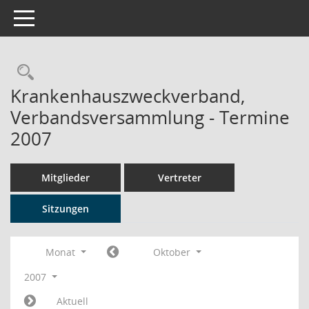
Toggle navigation
Rechercheauswahl
Krankenhauszweckverband,
Verbandsversammlung - Termine
2007
Mitglieder
Vertreter
Sitzungen
Monat
Oktober
2007
Aktuell