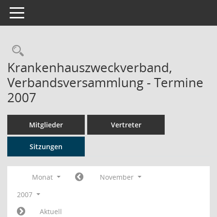
Toggle navigation
Rechercheauswahl
Krankenhauszweckverband,
Verbandsversammlung - Termine
2007
Mitglieder
Vertreter
Sitzungen
Monat
November
2007
Aktuell