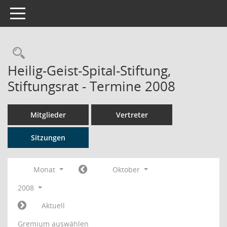
Toggle navigation
Rechercheauswahl
Heilig-Geist-Spital-Stiftung,
Stiftungsrat - Termine 2008
Mitglieder
Vertreter
Sitzungen
Monat
Oktober
2008
Aktuell
Gremium auswählen