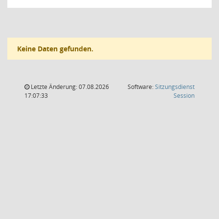
Keine Daten gefunden.
Letzte Änderung: 07.08.2026
Software:
Sitzungsdienst
(Wird in
17:07:33
Session