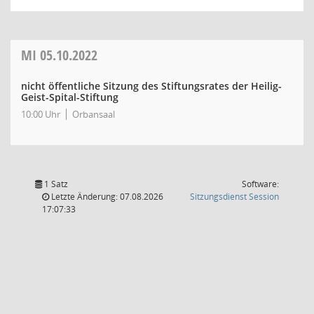
MI
05.10.2022
nicht öffentliche Sitzung des Stiftungsrates der Heilig-
Geist-Spital-Stiftung
10:00 Uhr
Orbansaal
1 Satz
Software:
(Wird in
Letzte Änderung: 07.08.2026
Sitzungsdienst
Session
17:07:33