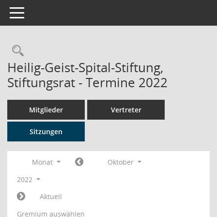
Toggle navigation
Rechercheauswahl
Heilig-Geist-Spital-Stiftung,
Stiftungsrat - Termine 2022
Mitglieder
Vertreter
Sitzungen
Monat
Oktober
2022
Aktuell
Gremium auswählen