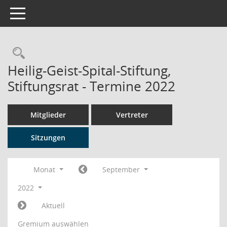
Toggle navigation
Rechercheauswahl
Heilig-Geist-Spital-Stiftung,
Stiftungsrat - Termine 2022
Mitglieder
Vertreter
Sitzungen
Monat
September
2022
Aktuell
Gremium auswählen