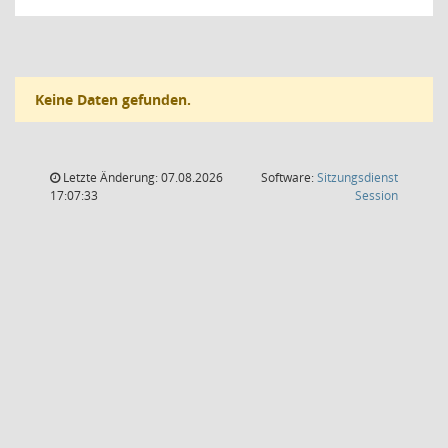
Keine Daten gefunden.
Letzte Änderung: 07.08.2026
Software:
Sitzungsdienst
(Wird in
17:07:33
Session