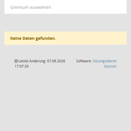
Gremium auswählen
Keine Daten gefunden.
Letzte Änderung: 07.08.2026
Software:
Sitzungsdienst
(Wird in
17:07:33
Session