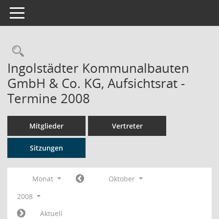
Toggle navigation
Rechercheauswahl
Ingolstädter Kommunalbauten
GmbH & Co. KG, Aufsichtsrat -
Termine 2008
Mitglieder
Vertreter
Sitzungen
Monat
Oktober
2008
Aktuell