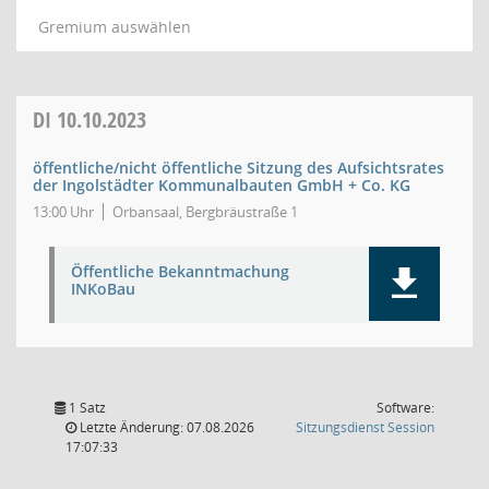
Gremium auswählen
DI
10.10.2023
öffentliche/nicht öffentliche Sitzung des Aufsichtsrates
der Ingolstädter Kommunalbauten GmbH + Co. KG
13:00 Uhr
Orbansaal, Bergbräustraße 1
Öffentliche Bekanntmachung
INKoBau
1 Satz
Software:
(Wird in
Letzte Änderung: 07.08.2026
Sitzungsdienst
Session
17:07:33