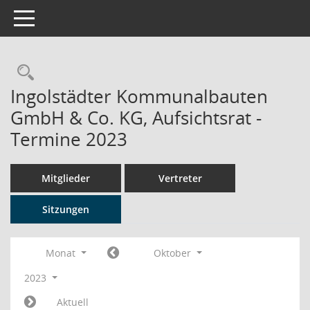
Toggle navigation
Rechercheauswahl
Ingolstädter Kommunalbauten
GmbH & Co. KG, Aufsichtsrat -
Termine 2023
Mitglieder
Vertreter
Sitzungen
Monat
Oktober
2023
Aktuell