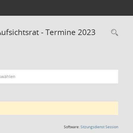
fsichtsrat - Termine 2023
Rec
swählen
(Wird in
Software:
Sitzungsdienst
Session