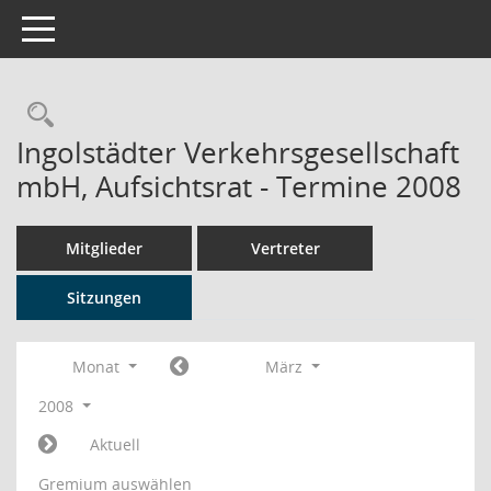
Toggle navigation
Rechercheauswahl
Ingolstädter Verkehrsgesellschaft
mbH, Aufsichtsrat - Termine 2008
Mitglieder
Vertreter
Sitzungen
Monat
März
2008
Aktuell
Gremium auswählen