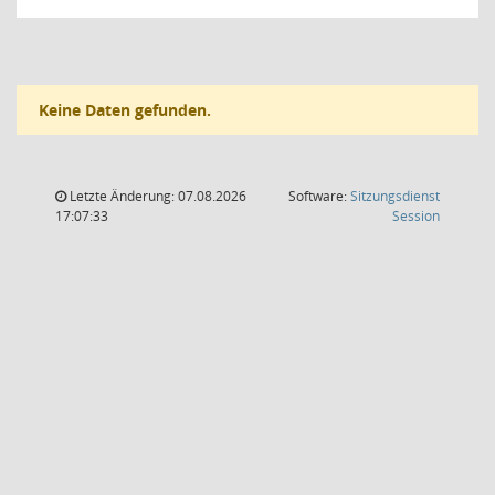
Keine Daten gefunden.
Letzte Änderung: 07.08.2026
Software:
Sitzungsdienst
(Wird in
17:07:33
Session