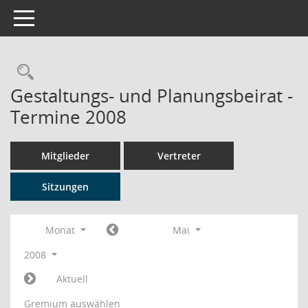
Toggle navigation
Rechercheauswahl
Gestaltungs- und Planungsbeirat -
Termine 2008
Mitglieder
Vertreter
Sitzungen
Monat
Mai
2008
Aktuell
Gremium auswählen