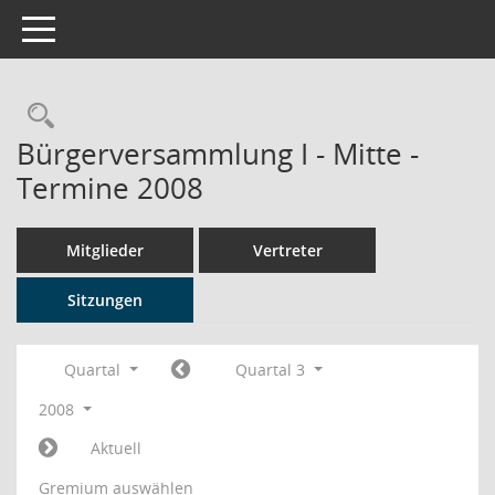
Toggle navigation
Rechercheauswahl
Bürgerversammlung I - Mitte -
Termine 2008
Mitglieder
Vertreter
Sitzungen
Quartal
Quartal 3
2008
Aktuell
Gremium auswählen