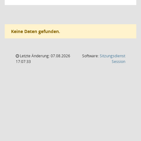
Keine Daten gefunden.
Letzte Änderung: 07.08.2026
Software:
Sitzungsdienst
(Wird in
17:07:33
Session