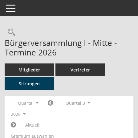
Toggle navigation
Rechercheauswahl
Bürgerversammlung I - Mitte -
Termine 2026
Mitglieder
Vertreter
Sitzungen
Quartal
Quartal 3
2026
Aktuell
Gremium auswählen