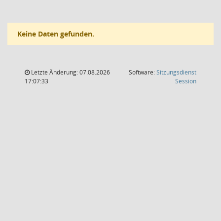
Keine Daten gefunden.
Letzte Änderung: 07.08.2026
Software:
Sitzungsdienst
(Wird in
17:07:33
Session