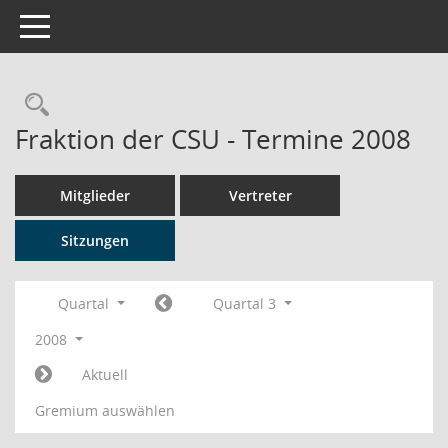
Toggle navigation
Rechercheauswahl
Fraktion der CSU - Termine 2008
Mitglieder
Vertreter
Sitzungen
Quartal
Quartal 3
2008
Aktuell
Gremium auswählen