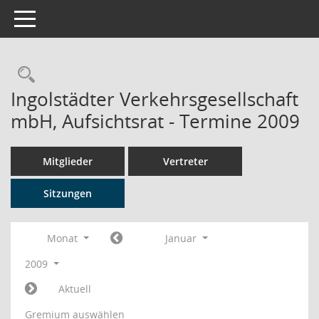
Toggle navigation
Rechercheauswahl
Ingolstädter Verkehrsgesellschaft
mbH, Aufsichtsrat - Termine 2009
Mitglieder
Vertreter
Sitzungen
Monat
Januar
2009
Aktuell
Gremium auswählen