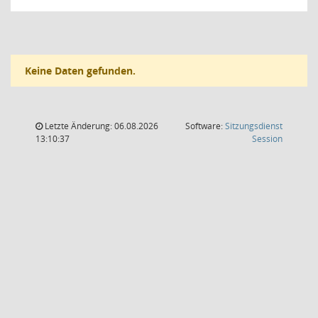
Keine Daten gefunden.
Letzte Änderung: 06.08.2026
Software:
Sitzungsdienst
(Wird in
13:10:37
Session