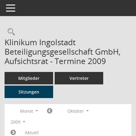
Toggle navigation
Rechercheauswahl
Klinikum Ingolstadt
Beteiligungsgesellschaft GmbH,
Aufsichtsrat - Termine 2009
Mitglieder
Vertreter
Sitzungen
Monat
Oktober
2009
Aktuell