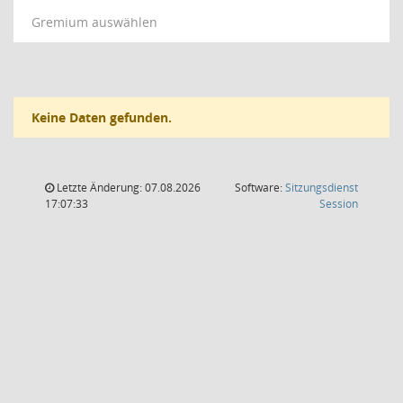
Gremium auswählen
Keine Daten gefunden.
Letzte Änderung: 07.08.2026
Software:
Sitzungsdienst
(Wird in
17:07:33
Session