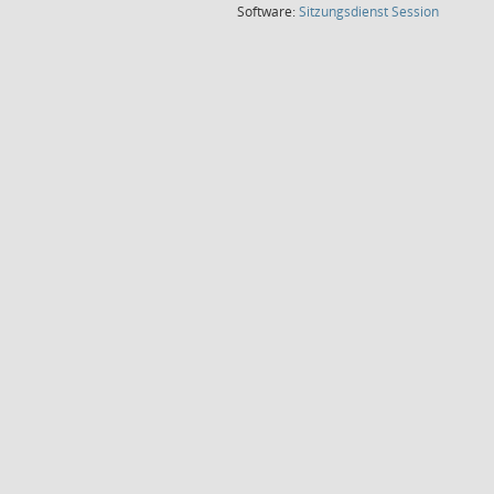
(Wird in
Software:
Sitzungsdienst
Session