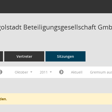
olstadt Beteiligungsgesellschaft Gmb
Vertreter
Sitzungen
Oktober
2011
Aktuell
Gremium au
den.