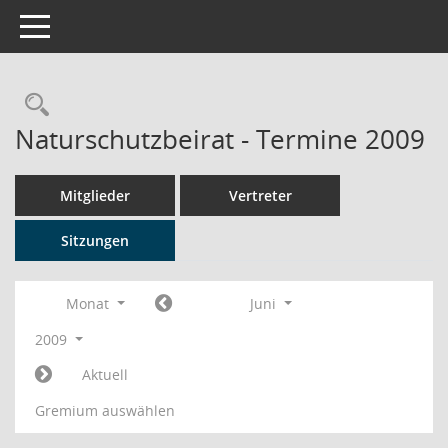
Toggle navigation
Rechercheauswahl
Naturschutzbeirat - Termine 2009
Mitglieder
Vertreter
Sitzungen
Monat
Juni
2009
Aktuell
Gremium auswählen