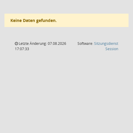
Keine Daten gefunden.
Letzte Änderung: 07.08.2026
Software:
Sitzungsdienst
(Wird in
17:07:33
Session