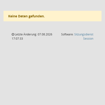
Keine Daten gefunden.
Letzte Änderung: 07.08.2026
Software:
Sitzungsdienst
(Wird in
17:07:33
Session