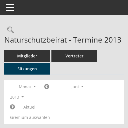
Toggle navigation
Rechercheauswahl
Naturschutzbeirat - Termine 2013
Mitglieder
Vertreter
Sitzungen
Monat
Juni
2013
Aktuell
Gremium auswählen