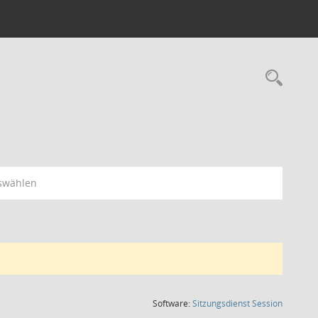
Rec
swählen
(Wird in
Software:
Sitzungsdienst
Session