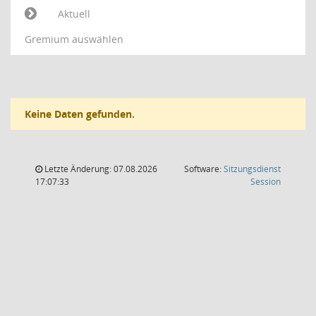
Aktuell
Gremium auswählen
Keine Daten gefunden.
Letzte Änderung: 07.08.2026
Software:
Sitzungsdienst
(Wird in
17:07:33
Session