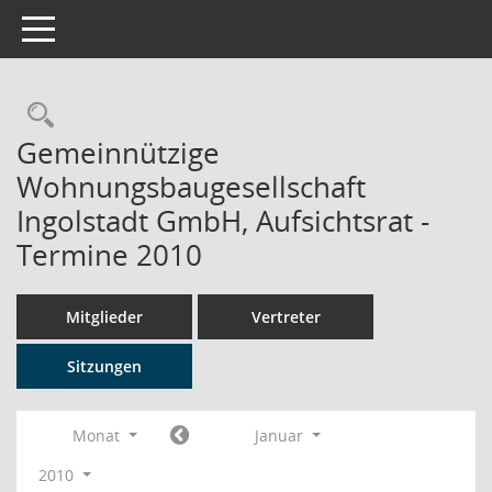
Toggle navigation
Rechercheauswahl
Gemeinnützige
Wohnungsbaugesellschaft
Ingolstadt GmbH, Aufsichtsrat -
Termine 2010
Mitglieder
Vertreter
Sitzungen
Monat
Januar
2010