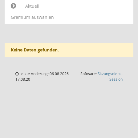
Aktuell
Gremium auswählen
Keine Daten gefunden.
Letzte Änderung: 06.08.2026
Software:
Sitzungsdienst
(Wird in
17:08:20
Session