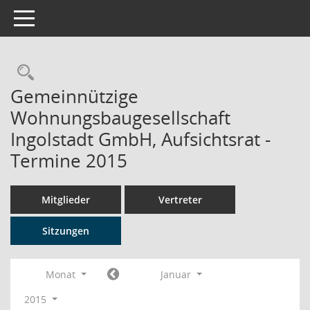
Toggle navigation
Rechercheauswahl
Gemeinnützige
Wohnungsbaugesellschaft
Ingolstadt GmbH, Aufsichtsrat -
Termine 2015
Mitglieder
Vertreter
Sitzungen
Monat
Januar
2015