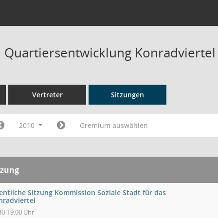
Quartiersentwicklung Konradviertel
Vertreter
Sitzungen
2010
Gremium auswählen
tzung
entliche Sitzung Kommission Soziale Stadt für das
nradviertel
30-19:00 Uhr