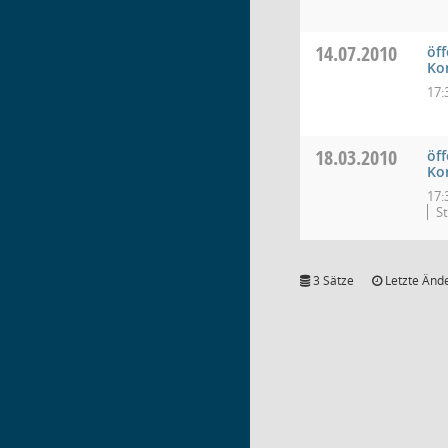
14.07.2010
öff
Ko
17:
18.03.2010
öff
Ko
17:
St
3 Sätze
Letzte Ände