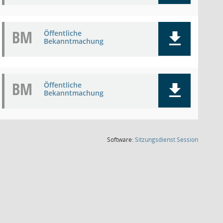
BM
Öffentliche
Bekanntmachung
BM
Öffentliche
Bekanntmachung
(Wird in
Software:
Sitzungsdienst
Session