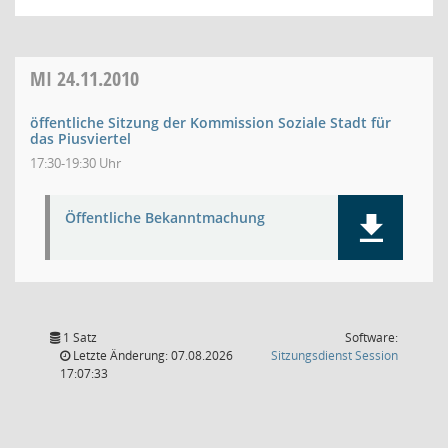
MI
24.11.2010
öffentliche Sitzung der Kommission Soziale Stadt für
das Piusviertel
17:30-19:30 Uhr
Öffentliche Bekanntmachung
1 Satz
Software:
(Wird in
Letzte Änderung: 07.08.2026
Sitzungsdienst
Session
17:07:33