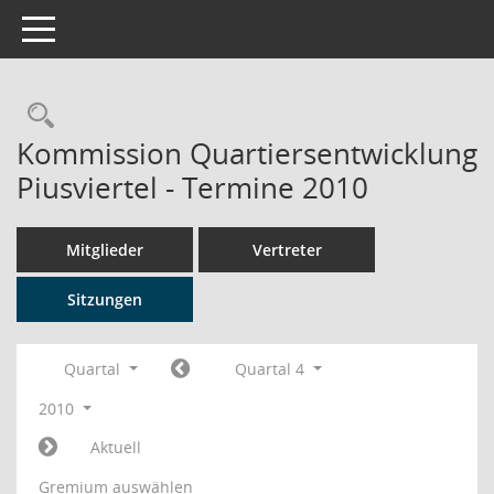
Toggle navigation
Rechercheauswahl
Kommission Quartiersentwicklung
Piusviertel - Termine 2010
Mitglieder
Vertreter
Sitzungen
Quartal
Quartal 4
2010
Aktuell
Gremium auswählen