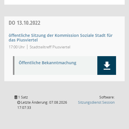
DO
13.10.2022
öffentliche Sitzung der Kommission Soziale Stadt für
das Piusviertel
17:00 Uhr
Stadtteiltreff Piusviertel
Öffentliche Bekanntmachung
1 Satz
Software:
(Wird in
Letzte Änderung: 07.08.2026
Sitzungsdienst
Session
17:07:33