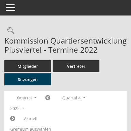
Toggle navigation
Rechercheauswahl
Kommission Quartiersentwicklung
Piusviertel - Termine 2022
Mitglieder
Vertreter
Sitzungen
Quartal
Quartal 4
2022
Aktuell
Gremium auswählen