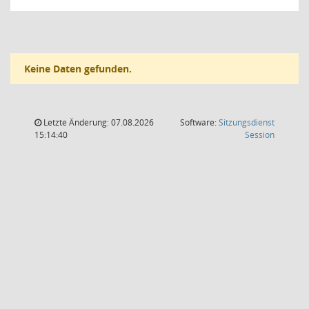
Keine Daten gefunden.
Letzte Änderung: 07.08.2026
Software:
Sitzungsdienst
(Wird in
15:14:40
Session