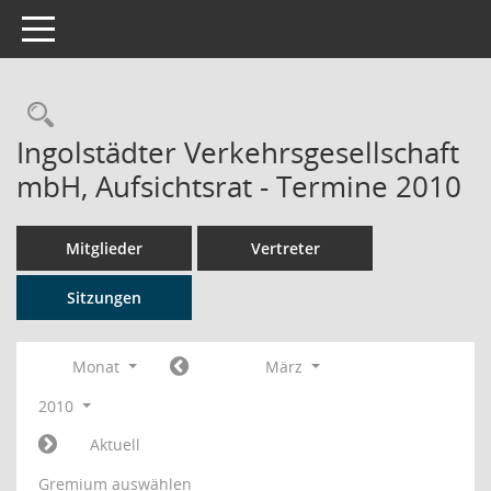
Toggle navigation
Rechercheauswahl
Ingolstädter Verkehrsgesellschaft
mbH, Aufsichtsrat - Termine 2010
Mitglieder
Vertreter
Sitzungen
Monat
März
2010
Aktuell
Gremium auswählen