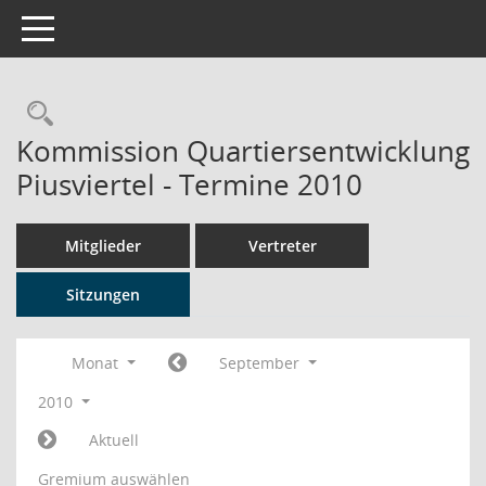
Toggle navigation
Rechercheauswahl
Kommission Quartiersentwicklung
Piusviertel - Termine 2010
Mitglieder
Vertreter
Sitzungen
Monat
September
2010
Aktuell
Gremium auswählen