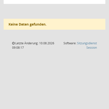
Keine Daten gefunden.
Letzte Änderung: 10.08.2026
Software:
Sitzungsdienst
(Wird in
09:08:17
Session