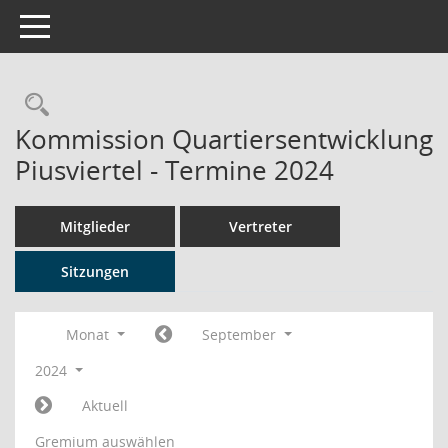
Toggle navigation
Rechercheauswahl
Kommission Quartiersentwicklung
Piusviertel - Termine 2024
Mitglieder
Vertreter
Sitzungen
Monat
September
2024
Aktuell
Gremium auswählen