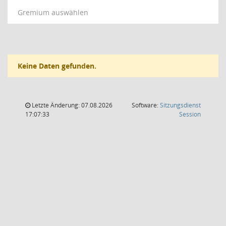
Gremium auswählen
Keine Daten gefunden.
Letzte Änderung: 07.08.2026
Software:
Sitzungsdienst
(Wird in
17:07:33
Session