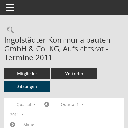
Toggle navigation
Rechercheauswahl
Ingolstädter Kommunalbauten
GmbH & Co. KG, Aufsichtsrat -
Termine 2011
Mitglieder
Vertreter
Sitzungen
Quartal
Quartal 1
2011
Aktuell