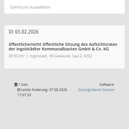
Gremium auswählen
DI
03.02.2026
öffentliche/nicht öffentliche Sitzung des Aufsichtsrates
der Ingolstädter Kommunalbauten GmbH & Co. KG
09:30 Uhr
Ingolstadt, VR-Gebäude, Saal 2, A202
1 Satz
Software:
(Wird in
Letzte Änderung: 07.08.2026
Sitzungsdienst
Session
17:07:33