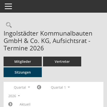
Toggle navigation
Rechercheauswahl
Ingolstädter Kommunalbauten
GmbH & Co. KG, Aufsichtsrat -
Termine 2026
Mitglieder
Vertreter
Sitzungen
Quartal
Quartal 1
2026
Aktuell