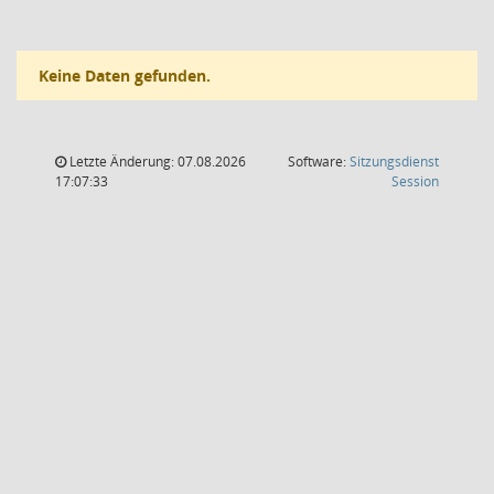
Keine Daten gefunden.
Letzte Änderung: 07.08.2026
Software:
Sitzungsdienst
(Wird in
17:07:33
Session