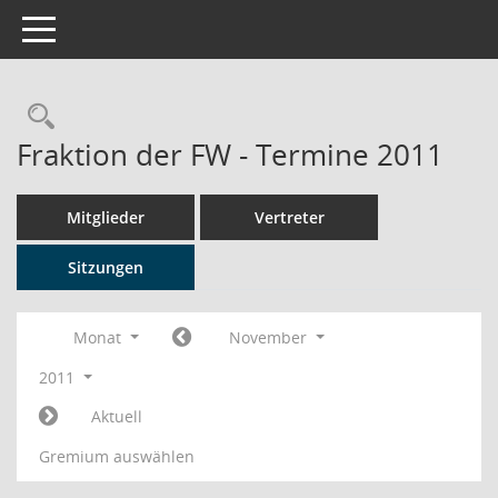
Toggle navigation
Rechercheauswahl
Fraktion der FW - Termine 2011
Mitglieder
Vertreter
Sitzungen
Monat
November
2011
Aktuell
Gremium auswählen