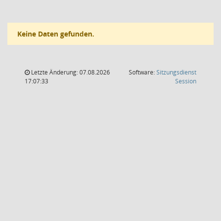
Keine Daten gefunden.
Letzte Änderung: 07.08.2026
Software:
Sitzungsdienst
(Wird in
17:07:33
Session