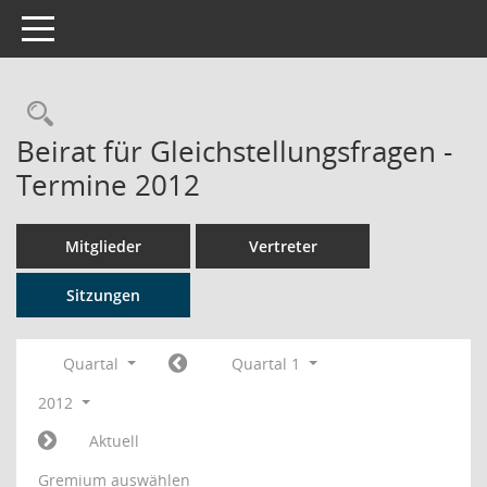
Toggle navigation
Rechercheauswahl
Beirat für Gleichstellungsfragen -
Termine 2012
Mitglieder
Vertreter
Sitzungen
Quartal
Quartal 1
2012
Aktuell
Gremium auswählen