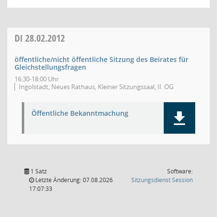
DI
28.02.2012
öffentliche/nicht öffentliche Sitzung des Beirates für
Gleichstellungsfragen
16:30-18:00 Uhr
Ingolstadt, Neues Rathaus, Kleiner Sitzungssaal, II. OG
Öffentliche Bekanntmachung
1 Satz
Software:
(Wird in
Letzte Änderung: 07.08.2026
Sitzungsdienst
Session
17:07:33