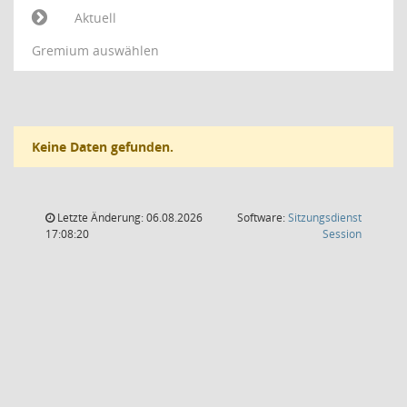
Aktuell
Gremium auswählen
Keine Daten gefunden.
Letzte Änderung: 06.08.2026
Software:
Sitzungsdienst
(Wird in
17:08:20
Session