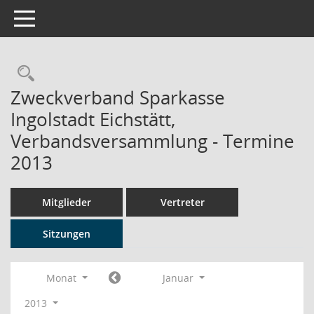
Toggle navigation
Rechercheauswahl
Zweckverband Sparkasse
Ingolstadt Eichstätt,
Verbandsversammlung - Termine
2013
Mitglieder
Vertreter
Sitzungen
Monat
Januar
2013