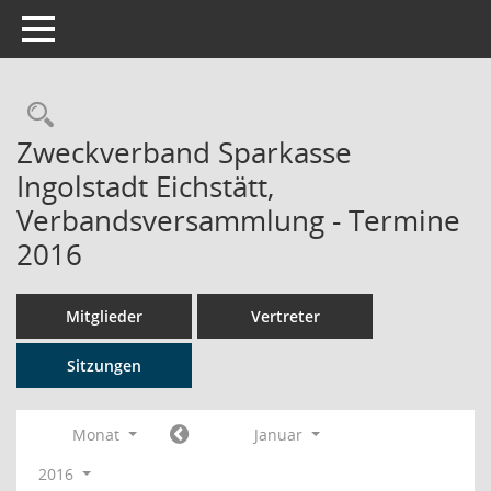
Toggle navigation
Rechercheauswahl
Zweckverband Sparkasse
Ingolstadt Eichstätt,
Verbandsversammlung - Termine
2016
Mitglieder
Vertreter
Sitzungen
Monat
Januar
2016