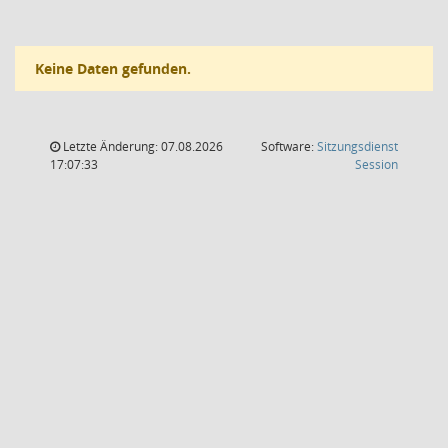
Keine Daten gefunden.
Letzte Änderung: 07.08.2026
Software:
Sitzungsdienst
(Wird in
17:07:33
Session