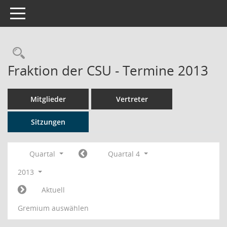
Toggle navigation
Rechercheauswahl
Fraktion der CSU - Termine 2013
Mitglieder
Vertreter
Sitzungen
Quartal
Quartal 4
2013
Aktuell
Gremium auswählen