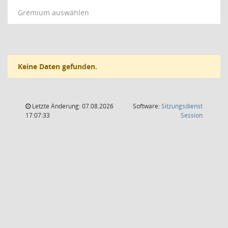
Gremium auswählen
Keine Daten gefunden.
Letzte Änderung: 07.08.2026
Software:
Sitzungsdienst
(Wird in
17:07:33
Session