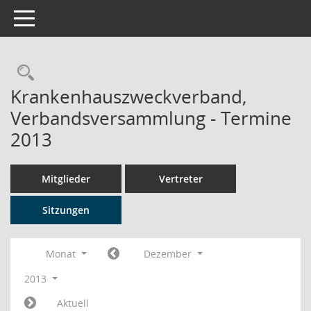
Toggle navigation
Rechercheauswahl
Krankenhauszweckverband,
Verbandsversammlung - Termine
2013
Mitglieder
Vertreter
Sitzungen
Monat
Dezember
2013
Aktuell