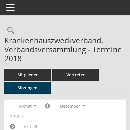
Toggle navigation
Rechercheauswahl
Krankenhauszweckverband,
Verbandsversammlung - Termine
2018
Mitglieder
Vertreter
Sitzungen
Monat
Dezember
2018
Aktuell