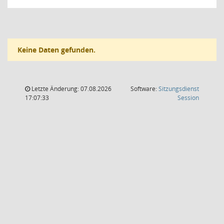
Keine Daten gefunden.
Letzte Änderung: 07.08.2026
Software:
Sitzungsdienst
(Wird in
17:07:33
Session