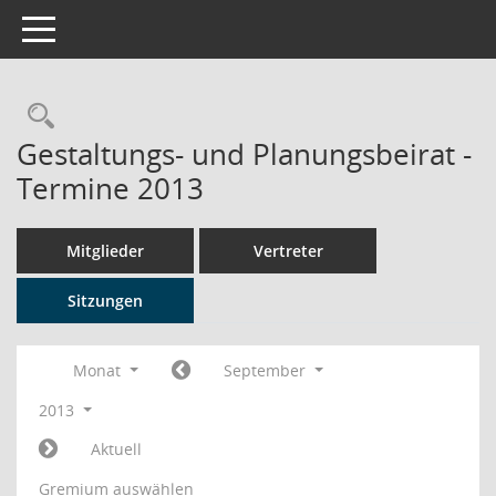
Toggle navigation
Rechercheauswahl
Gestaltungs- und Planungsbeirat -
Termine 2013
Mitglieder
Vertreter
Sitzungen
Monat
September
2013
Aktuell
Gremium auswählen