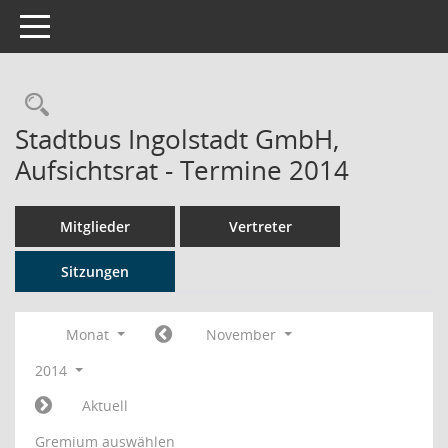
Toggle navigation
Rechercheauswahl
Stadtbus Ingolstadt GmbH,
Aufsichtsrat - Termine 2014
Mitglieder
Vertreter
Sitzungen
Monat
November
2014
Aktuell
Gremium auswählen