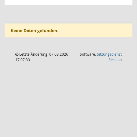
Keine Daten gefunden.
Letzte Änderung: 07.08.2026
Software:
Sitzungsdienst
(Wird in
17:07:33
Session