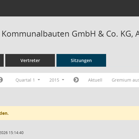
r Kommunalbauten GmbH & Co. KG, Au
Vertreter
Sitzungen
Quartal 1
2015
Aktuell
Gremium au
den.
2026 15:14:40