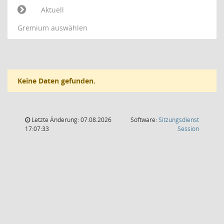
Aktuell
Gremium auswählen
Keine Daten gefunden.
Letzte Änderung: 07.08.2026
Software:
Sitzungsdienst
(Wird in
17:07:33
Session