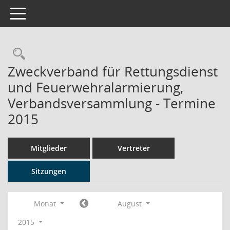
Toggle navigation
Rechercheauswahl
Zweckverband für Rettungsdienst
und Feuerwehralarmierung,
Verbandsversammlung - Termine
2015
Mitglieder
Vertreter
Sitzungen
Monat
August
2015