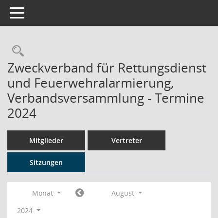
Toggle navigation
Rechercheauswahl
Zweckverband für Rettungsdienst
und Feuerwehralarmierung,
Verbandsversammlung - Termine
2024
Mitglieder
Vertreter
Sitzungen
Monat
August
2024