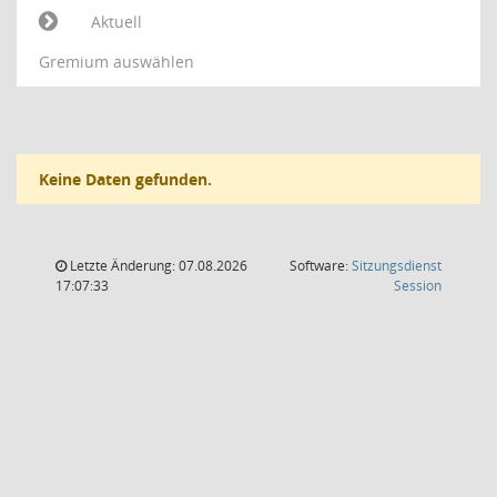
Aktuell
Gremium auswählen
Keine Daten gefunden.
Letzte Änderung: 07.08.2026
Software:
Sitzungsdienst
(Wird in
17:07:33
Session