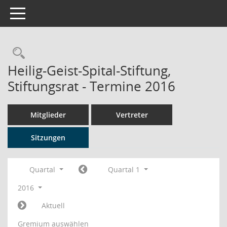
Toggle navigation
Rechercheauswahl
Heilig-Geist-Spital-Stiftung,
Stiftungsrat - Termine 2016
Mitglieder
Vertreter
Sitzungen
Quartal
Quartal 1
2016
Aktuell
Gremium auswählen