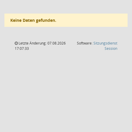
Keine Daten gefunden.
Letzte Änderung: 07.08.2026
Software:
Sitzungsdienst
(Wird in
17:07:33
Session