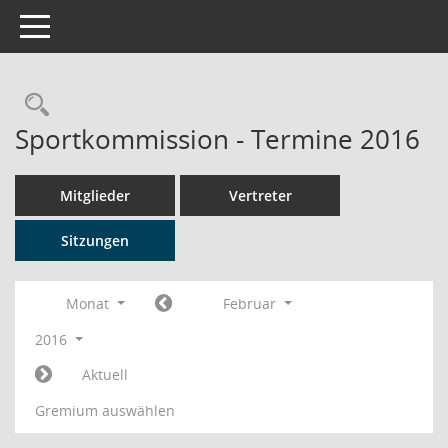
Toggle navigation
Rechercheauswahl
Sportkommission - Termine 2016
Mitglieder
Vertreter
Sitzungen
Monat
Februar
2016
Aktuell
Gremium auswählen