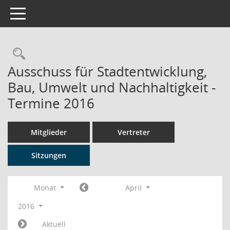
Toggle navigation
Rechercheauswahl
Ausschuss für Stadtentwicklung,
Bau, Umwelt und Nachhaltigkeit -
Termine 2016
Mitglieder
Vertreter
Sitzungen
Monat
April
2016
Aktuell